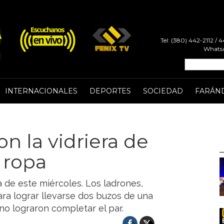
Tel: (380) 442-2112 /
Whatsa
INTERNACIONALES
DEPORTES
SOCIEDAD
FARÁN
n la vidriera de
 ropa
a de este miércoles. Los ladrones,
ara lograr llevarse dos buzos de una
no lograron completar el par.