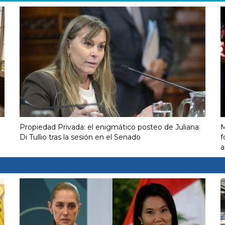
Propiedad Privada: el enigmático posteo de Juliana
M
Di Tullio tras la sesión en el Senado
f
a