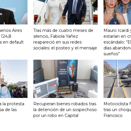
uenos Aires
Tras más de cuatro meses de
Mauro Icardi 
 124,8
silencio, Fabiola Yañez
estarían en cri
s en default
reapareció en sus redes
escándalo: “E
sociales: el posteo y el mensaje
días abandonó
sueños”
 la protesta
Recuperan bienes robados tras
Motociclista 
sa de las
la detención de un sospechoso
tras un choq
por un robo en Capital
Francisco