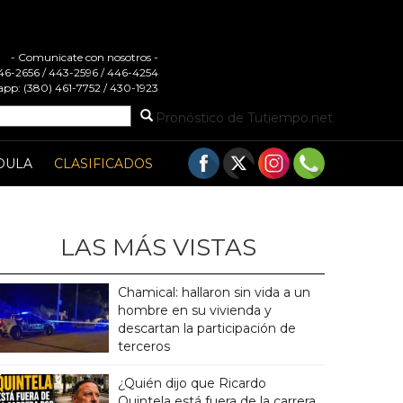
- Comunicate con nosotros -
 446-2656 / 443-2596 / 446-4254
pp: (380) 461-7752 / 430-1923
Pronóstico de Tutiempo.net
DULA
CLASIFICADOS
LAS MÁS VISTAS
Chamical: hallaron sin vida a un
hombre en su vivienda y
descartan la participación de
terceros
¿Quién dijo que Ricardo
Quintela está fuera de la carrera