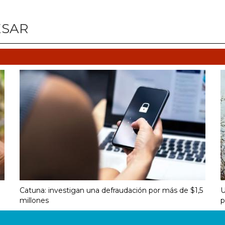
ESAR
1
Catuna: investigan una defraudación por más de $1,5
U
millones
p