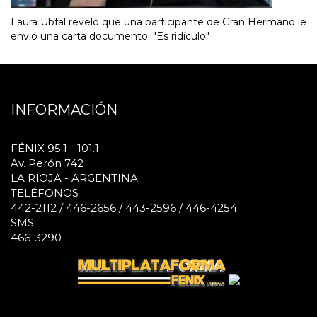
Laura Ubfal reveló que una participante de Gran Hermano le
envió una carta documento: "Es ridículo"
INFORMACIÓN
FÉNIX 95.1 - 101.1
Av. Perón 742
LA RIOJA - ARGENTINA
TELÉFONOS
442-2112 / 446-2656 / 443-2596 / 446-4254
SMS
466-3290