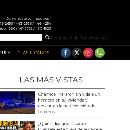
- Comunicate con nosotros -
 446-2656 / 443-2596 / 446-4254
pp: (380) 461-7752 / 430-1923
Pronóstico de Tutiempo.net
DULA
CLASIFICADOS
LAS MÁS VISTAS
Chamical: hallaron sin vida a un
hombre en su vivienda y
descartan la participación de
terceros
¿Quién dijo que Ricardo
Quintela está fuera de la carrera