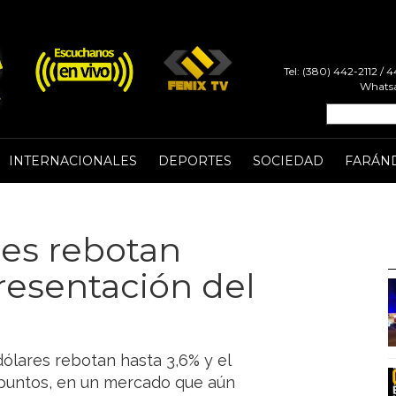
Tel: (380) 442-2112 /
Whatsa
INTERNACIONALES
DEPORTES
SOCIEDAD
FARÁN
res rebotan
presentación del
dólares rebotan hasta 3,6% y el
0 puntos, en un mercado que aún