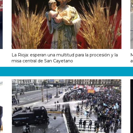
La Rioja: esperan una multitud para la procesión y la
M
misa central de San Cayetano
a