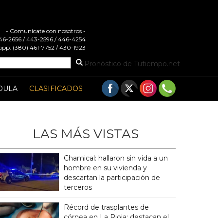
- Comunicate con nosotros -
 446-2656 / 443-2596 / 446-4254
pp: (380) 461-7752 / 430-1923
Pronóstico de Tutiempo.net
DULA
CLASIFICADOS
LAS MÁS VISTAS
Chamical: hallaron sin vida a un
hombre en su vivienda y
descartan la participación de
terceros
Récord de trasplantes de
córnea en La Rioja: destacan el