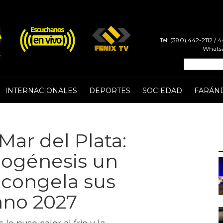
Tel: (380) 442-2112 /
Whatsa
INTERNACIONALES
DEPORTES
SOCIEDAD
FARÁN
 Mar del Plata:
logénesis un
o congela sus
rano 2027