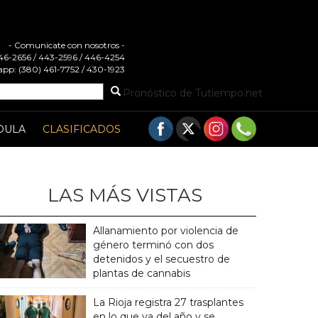
- Comunicate con nosotros -
 446-2656 / 443-2596 / 446-4254
pp: (380) 461-7752 / 430-1923
Pronóstico de Tutiempo.net
DULA
CLASIFICADOS
LAS MÁS VISTAS
Allanamiento por violencia de
género terminó con dos
detenidos y el secuestro de
plantas de cannabis
La Rioja registra 27 trasplantes
en lo que va del año y se