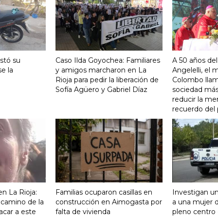
stó su
Caso Ilda Goyochea: Familiares
A 50 años del
e la
y amigos marcharon en La
Angelelli, el
Rioja para pedir la liberación de
Colombo llam
Sofía Agüero y Gabriel Díaz
sociedad más 
reducir la me
recuerdo del
n La Rioja:
Familias ocuparon casillas en
Investigan un
 camino de la
construcción en Aimogasta por
a una mujer 
acar a este
falta de vivienda
pleno centro 