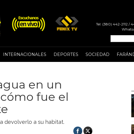
Tel: (380) 442-2112 /
Whatsa
INTERNACIONALES
DEPORTES
SOCIEDAD
FARÁN
agua en un
 cómo fue el
te
ra devolverlo a su habitat.