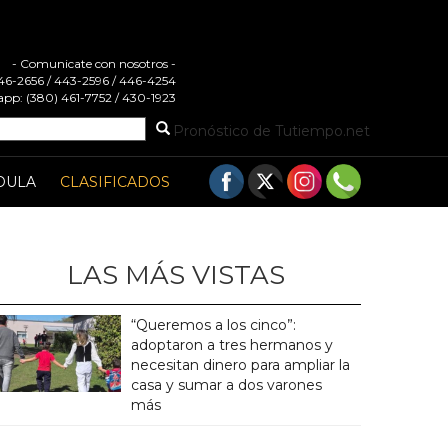
- Comunicate con nosotros -
 446-2656 / 443-2596 / 446-4254
pp: (380) 461-7752 / 430-1923
Pronóstico de Tutiempo.net
DULA
CLASIFICADOS
LAS MÁS VISTAS
“Queremos a los cinco”:
adoptaron a tres hermanos y
necesitan dinero para ampliar la
casa y sumar a dos varones
más