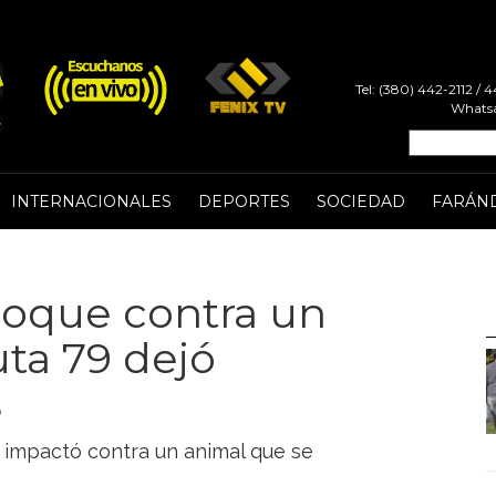
Tel: (380) 442-2112 /
Whatsa
INTERNACIONALES
DEPORTES
SOCIEDAD
FARÁN
hoque contra un
uta 79 dejó
s
o impactó contra un animal que se