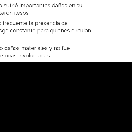
 sufrió importantes daños en su
aron ilesos.
 frecuente la presencia de
esgo constante para quienes circulan
bo daños materiales y no fue
ersonas involucradas.