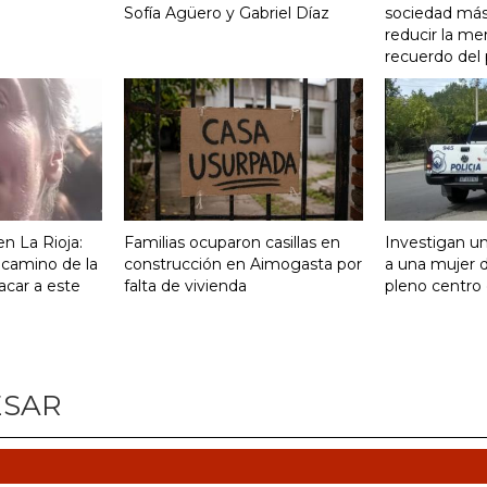
Sofía Agüero y Gabriel Díaz
sociedad más 
reducir la me
recuerdo del
n La Rioja:
Familias ocuparon casillas en
Investigan un
 camino de la
construcción en Aimogasta por
a una mujer 
acar a este
falta de vivienda
pleno centro 
ESAR