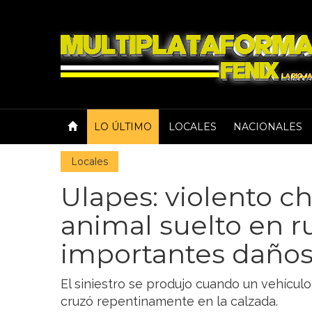
LO ÚLTIMO
LOCALES
NACIONALES
Locales
Ulapes: violento c
animal suelto en r
importantes daño
El siniestro se produjo cuando un vehícul
cruzó repentinamente en la calzada.