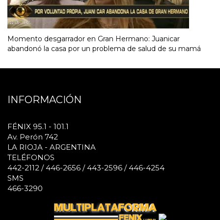
Momento desgarrador en Gran Hermano: Juanicar
abandonó la casa por un problema de salud de su mamá
INFORMACIÓN
FÉNIX 95.1 - 101.1
Av. Perón 742
LA RIOJA - ARGENTINA
TELÉFONOS
442-2112 / 446-2656 / 443-2596 / 446-4254
SMS
466-3290