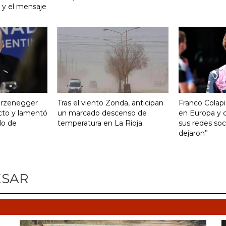
o y el mensaje
turzenegger
Tras el viento Zonda, anticipan
Franco Colapi
cto y lamentó
un marcado descenso de
en Europa y c
ulo de
temperatura en La Rioja
sus redes soci
dejaron”
ESAR