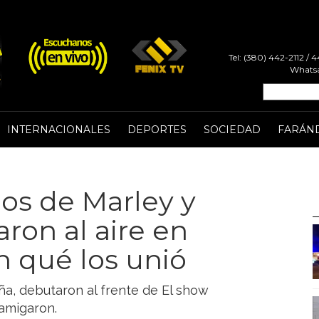
Tel: (380) 442-2112 /
Whatsa
INTERNACIONALES
DEPORTES
SOCIEDAD
FARÁN
ijos de Marley y
ron al aire en
n qué los unió
eña, debutaron al frente de El show
amigaron.