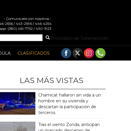
- Comunicate con nosotros -
 446-2656 / 443-2596 / 446-4254
pp: (380) 461-7752 / 430-1923
Pronóstico de Tutiempo.net
DULA
CLASIFICADOS
LAS MÁS VISTAS
Chamical: hallaron sin vida a un
hombre en su vivienda y
descartan la participación de
terceros
Tras el viento Zonda, anticipan
un marcado descenso de