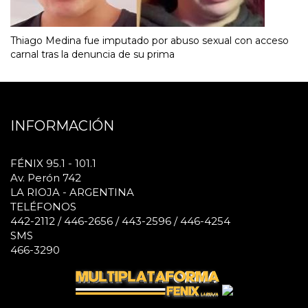
Thiago Medina fue imputado por abuso sexual con acceso
carnal tras la denuncia de su prima
INFORMACIÓN
FÉNIX 95.1 - 101.1
Av. Perón 742
LA RIOJA - ARGENTINA
TELÉFONOS
442-2112 / 446-2656 / 443-2596 / 446-4254
SMS
466-3290