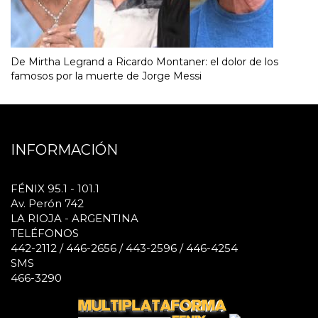
De Mirtha Legrand a Ricardo Montaner: el dolor de los
famosos por la muerte de Jorge Messi
INFORMACIÓN
FÉNIX 95.1 - 101.1
Av. Perón 742
LA RIOJA - ARGENTINA
TELÉFONOS
442-2112 / 446-2656 / 443-2596 / 446-4254
SMS
466-3290