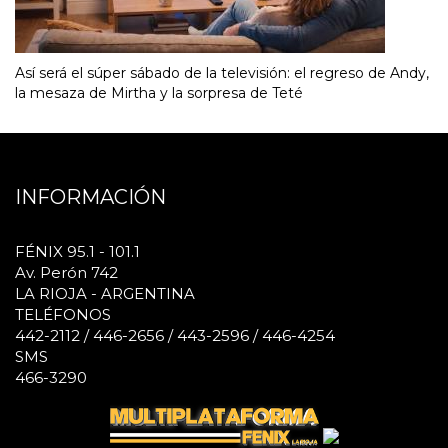
Así será el súper sábado de la televisión: el regreso de Andy,
la mesaza de Mirtha y la sorpresa de Teté
INFORMACIÓN
FÉNIX 95.1 - 101.1
Av. Perón 742
LA RIOJA - ARGENTINA
TELÉFONOS
442-2112 / 446-2656 / 443-2596 / 446-4254
SMS
466-3290