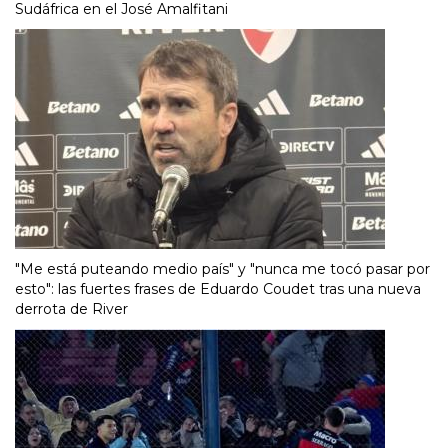
Sudáfrica en el José Amalfitani
"Me está puteando medio país" y "nunca me tocó pasar por
esto": las fuertes frases de Eduardo Coudet tras una nueva
derrota de River