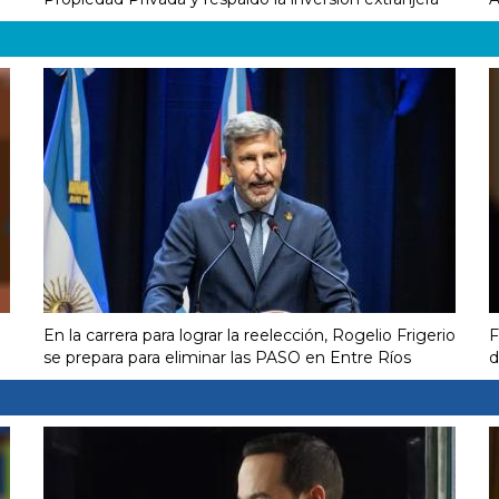
En la carrera para lograr la reelección, Rogelio Frigerio
F
se prepara para eliminar las PASO en Entre Ríos
d