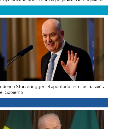
ederico Sturzenegger, el apuntado ante los traspiés
el Gobierno