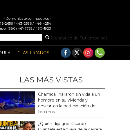
- Comunicate con nosotros -
 446-2656 / 443-2596 / 446-4254
pp: (380) 461-7752 / 430-1923
Pronóstico de Tutiempo.net
DULA
CLASIFICADOS
LAS MÁS VISTAS
Chamical: hallaron sin vida a un
hombre en su vivienda y
descartan la participación de
terceros
¿Quién dijo que Ricardo
Quintela está fuera de la carrera