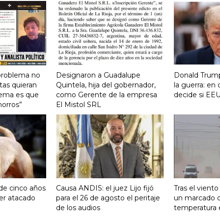
 problema no
Designaron a Guadalupe
Donald Trump
tas quieran
Quintela, hija del gobernador,
la guerra: e
lema es que
como Gerente de la empresa
decide si EEU
horros”
El Mistol SRL
 de cinco años
Causa ANDIS: el juez Lijo fijó
Tras el vient
ser atacado
para el 26 de agosto el peritaje
un marcado 
de los audios
temperatura 