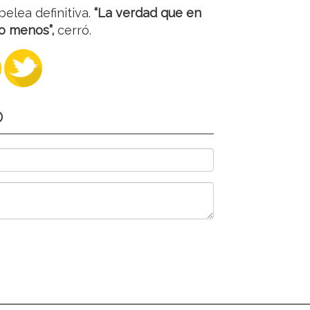
elea definitiva.
“La verdad que en
o menos”,
cerró.
O