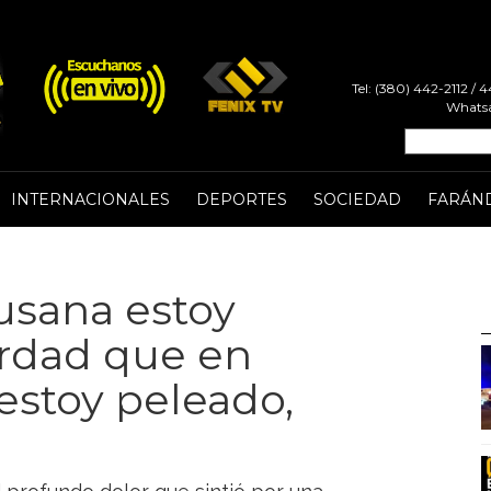
Tel: (380) 442-2112 /
Whatsa
INTERNACIONALES
DEPORTES
SOCIEDAD
FARÁN
usana estoy
verdad que en
stoy peleado,