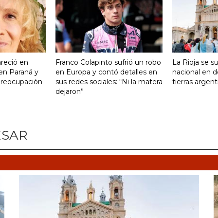
reció en
Franco Colapinto sufrió un robo
La Rioja se s
 en Paraná y
en Europa y contó detalles en
nacional en d
preocupación
sus redes sociales: “Ni la matera
tierras argent
dejaron”
ESAR