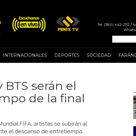
Tel: (380) 442-2112 /
Whatsa
INTERNACIONALES
DEPORTES
SOCIEDAD
FARÁN
 BTS serán el
po de la final
undial FIFA, artistas se subirán al
te el descanso de entretiempo.