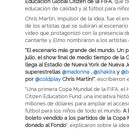
Educación Global Citizen
de la FIFA
, que 
educación de calidad y al fútbol para niñ
Chris Martin, impulsor de la idea, fue el
de los artistas que se subirán al escenario
video que protagonizó con la presencia de 
cantante y Elmo nombraron a los artistas 
"El escenario más grande del mundo. Un p
julio, el show final de medio tiempo de l
llega al Estadio de Nueva York de Nueva J
superestrellas
@madonna
,
@shakira
y
@bt
por
@coldplay
Chris Martin!"
, escribieron 
"Una primera Copa Mundial de la FIFA, el 
Citizen Education Fund, una iniciativa hist
millones de dólares para ampliar el acces
fútbol para los niños de todo el mundo.
A 
boleto vendido a los partidos de la Copa 
donado al Fondo
", explicaron sobre la ide