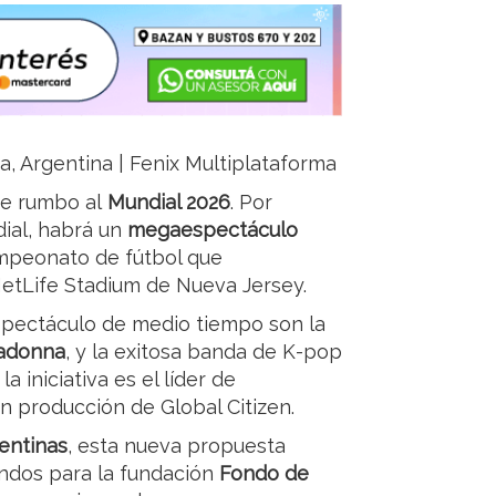
ja, Argentina | Fenix Multiplataforma
te rumbo al
Mundial 2026
. Por
dial, habrá un
megaespectáculo
campeonato de fútbol que
 MetLife Stadium de Nueva Jersey.
espectáculo de medio tiempo son la
adonna
, y la exitosa banda de K-pop
a iniciativa es el líder de
on producción de Global Citizen.
entinas
, esta nueva propuesta
ndos para la fundación
Fondo de