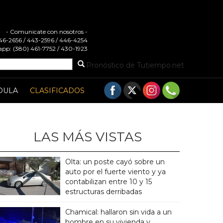
- Comunicate con nosotros -
 446-2656 / 443-2596 / 446-4254
pp: (380) 461-7752 / 430-1923
Pronóstico de Tutiempo.net
DULA
CLASIFICADOS
LAS MÁS VISTAS
Olta: un poste cayó sobre un
auto por el fuerte viento y ya
contabilizan entre 10 y 15
estructuras derribadas
Chamical: hallaron sin vida a un
hombre en su vivienda y