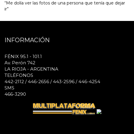
“Me dolía ver las fotos de una persona que tenía que dejar
ir”
INFORMACIÓN
FÉNIX 95.1 - 101.1
Av. Perón 742
LA RIOJA - ARGENTINA
TELÉFONOS
442-2112 / 446-2656 / 443-2596 / 446-4254
SMS
466-3290