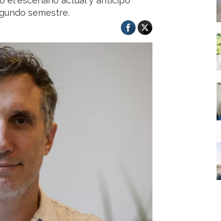
ó el escenario actual y anticipó
egundo semestre.