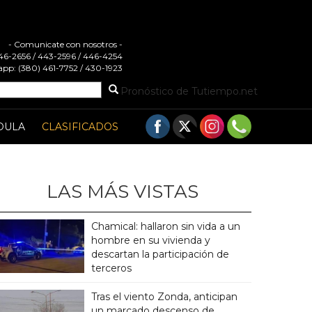
- Comunicate con nosotros -
 446-2656 / 443-2596 / 446-4254
pp: (380) 461-7752 / 430-1923
Pronóstico de Tutiempo.net
DULA
CLASIFICADOS
LAS MÁS VISTAS
Chamical: hallaron sin vida a un
hombre en su vivienda y
descartan la participación de
terceros
Tras el viento Zonda, anticipan
un marcado descenso de