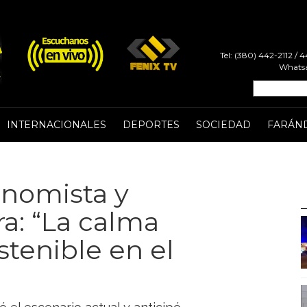
Tel: (380) 442-2112 /
Whatsa
INTERNACIONALES
DEPORTES
SOCIEDAD
FARÁN
onomista y
ra: “La calma
stenible en el