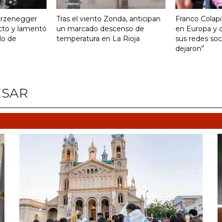
turzenegger
Tras el viento Zonda, anticipan
Franco Colapi
cto y lamentó
un marcado descenso de
en Europa y c
ulo de
temperatura en La Rioja
sus redes soci
dejaron”
ESAR