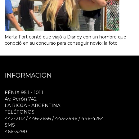
Marta Fort contó que viajó a Disney con un hombre que
conoció en su concurso para conseguir novio: la foto
INFORMACIÓN
FÉNIX 95.1 - 101.1
Av. Perón 742
LA RIOJA - ARGENTINA
TELÉFONOS
442-2112 / 446-2656 / 443-2596 / 446-4254
SMS
466-3290