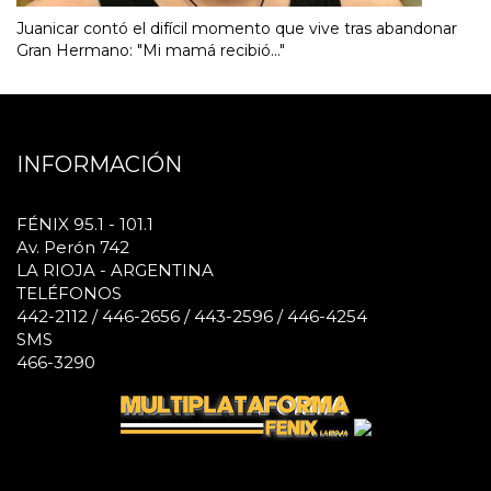
Juanicar contó el difícil momento que vive tras abandonar
Gran Hermano: "Mi mamá recibió..."
INFORMACIÓN
FÉNIX 95.1 - 101.1
Av. Perón 742
LA RIOJA - ARGENTINA
TELÉFONOS
442-2112 / 446-2656 / 443-2596 / 446-4254
SMS
466-3290