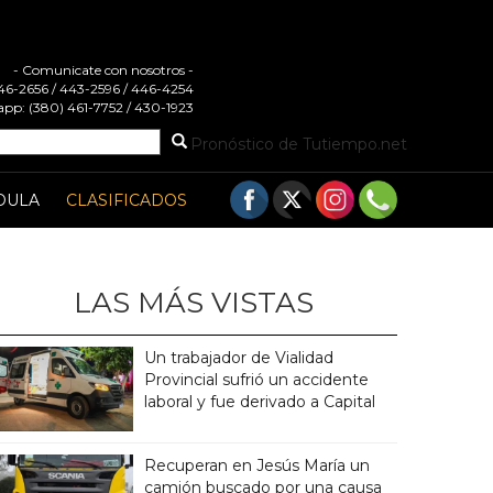
- Comunicate con nosotros -
 446-2656 / 443-2596 / 446-4254
pp: (380) 461-7752 / 430-1923
Pronóstico de Tutiempo.net
DULA
CLASIFICADOS
LAS MÁS VISTAS
Un trabajador de Vialidad
Provincial sufrió un accidente
laboral y fue derivado a Capital
Recuperan en Jesús María un
camión buscado por una causa