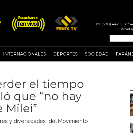
Tel: (380) 442-2112 /
Whatsa
INTERNACIONALES
DEPORTES
SOCIEDAD
FARÁN
perder el tiempo
aló que “no hay
 Milei”
eres y diversidades” del Movimiento