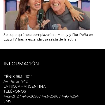
Se supo quiénes reemplazarán a Marley y Flor Peña en
Luzu TV tras la escandalosa salida de la actriz
INFORMACIÓN
FÉNIX 95.1 - 101.1
Av. Perón 742
LA RIOJA - ARGENTINA
TELÉFONOS
442-2112 / 446-2656 / 443-2596 / 446-4254
SMS