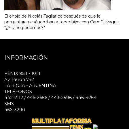
El enojo de Nicolás Tagliafico después de que le
preguntaran cuándo iban a tener hijos con Caro Calvagni:
“¿Y si no podemos?"
INFORMACIÓN
FÉNIX 95.1 - 101.1
Av. Perón 742
LA RIOJA - ARGENTINA
TELÉFONOS
442-2112 / 446-2656 / 443-2596 / 446-4254
SMS
466-3290