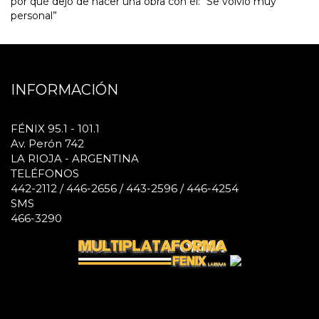
por qué dejó de hacer una obra con él: “Se volvió muy
personal”
INFORMACIÓN
FÉNIX 95.1 - 101.1
Av. Perón 742
LA RIOJA - ARGENTINA
TELÉFONOS
442-2112 / 446-2656 / 443-2596 / 446-4254
SMS
466-3290