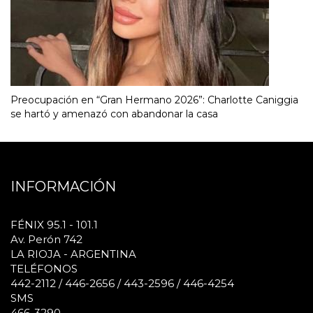
Preocupación en “Gran Hermano 2026”: Charlotte Caniggia
se hartó y amenazó con abandonar la casa
INFORMACIÓN
FÉNIX 95.1 - 101.1
Av. Perón 742
LA RIOJA - ARGENTINA
TELÉFONOS
442-2112 / 446-2656 / 443-2596 / 446-4254
SMS
466-3290