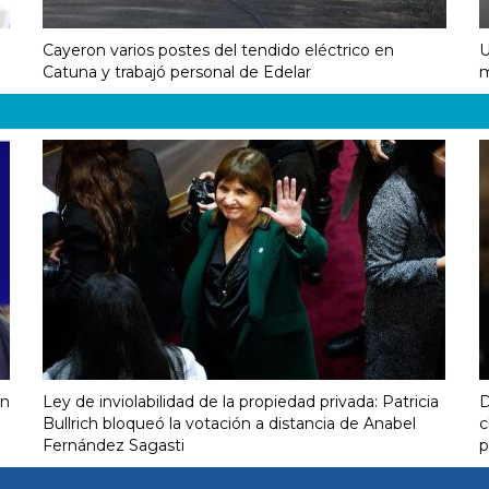
Cayeron varios postes del tendido eléctrico en
U
Catuna y trabajó personal de Edelar
m
on
Ley de inviolabilidad de la propiedad privada: Patricia
D
Bullrich bloqueó la votación a distancia de Anabel
c
Fernández Sagasti
p