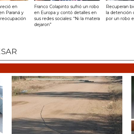
reció en
Franco Colapinto sufrió un robo
Recuperan bi
 en Paraná y
en Europa y contó detalles en
la detención
preocupación
sus redes sociales: “Ni la matera
por un robo e
dejaron”
ESAR