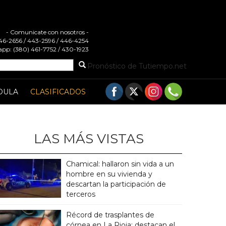
- Comunicate con nosotros -
 446-2656 / 443-2596 / 446-4254
pp: (380) 461-7752 / 430-1923
Pronóstico de Tutiempo.net
DULA
CLASIFICADOS
LAS MÁS VISTAS
Chamical: hallaron sin vida a un
hombre en su vivienda y
descartan la participación de
terceros
Récord de trasplantes de
córnea en La Rioja: destacan el