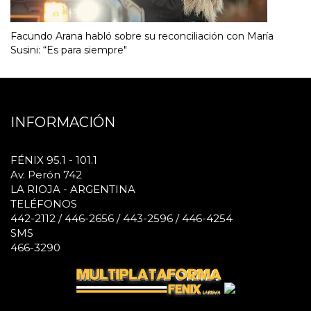
Facundo Arana habló sobre su reconciliación con María
Susini: “Es para siempre"
INFORMACIÓN
FÉNIX 95.1 - 101.1
Av. Perón 742
LA RIOJA - ARGENTINA
TELÉFONOS
442-2112 / 446-2656 / 443-2596 / 446-4254
SMS
466-3290