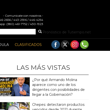
- Comunicate con nosotros -
 446-2656 / 443-2596 / 446-4254
pp: (380) 461-7752 / 430-1923
Pronóstico de Tutiempo.net
DULA
CLASIFICADOS
LAS MÁS VISTAS
¿Por qué Armando Molina
aparece como uno de los
dirigentes con posibilidades de
llegar a la Gobernación?
Chepes: detectaron productos
vencidos desde 2021 durante