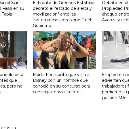
aniel Scioli
El Frente de Gremios Estatales
Debate en el
 Fassi en su
decretó el "estado de alerta y
Propiedad Pri
 Tapia
movilización" ante las
choque entre
"sistemáticas agresiones" del
Avanza y el b
Gobierno
 pueblo está
Marta Fort contó que viajó a
Empleo en re
ntes que
Disney con un hombre que
advierten qu
res, pero no
conoció en su concurso para
trabajadores 
s
conseguir novio: la foto
perdieron su 
gestión Milei