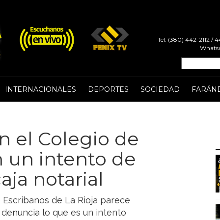
Tel: (380) 442-2112 /
Whatsa
INTERNACIONALES
DEPORTES
SOCIEDAD
FARÁN
n el Colegio de
 un intento de
aja notarial
de Escribanos de La Rioja parece
denuncia lo que es un intento