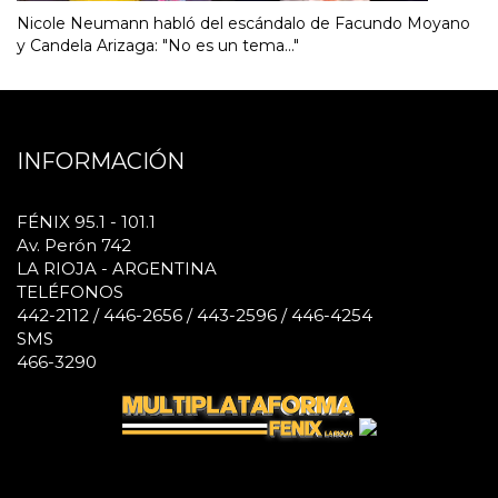
Nicole Neumann habló del escándalo de Facundo Moyano
y Candela Arizaga: "No es un tema..."
INFORMACIÓN
FÉNIX 95.1 - 101.1
Av. Perón 742
LA RIOJA - ARGENTINA
TELÉFONOS
442-2112 / 446-2656 / 443-2596 / 446-4254
SMS
466-3290