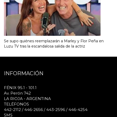
Se supo quiénes reemplazarán a Marley y Flor Peña en
Luzu TV tras la escandalosa salida de la actriz
INFORMACIÓN
FÉNIX 95.1 - 101.1
Av. Perón 742
LA RIOJA - ARGENTINA
TELÉFONOS
442-2112 / 446-2656 / 443-2596 / 446-4254
SMS