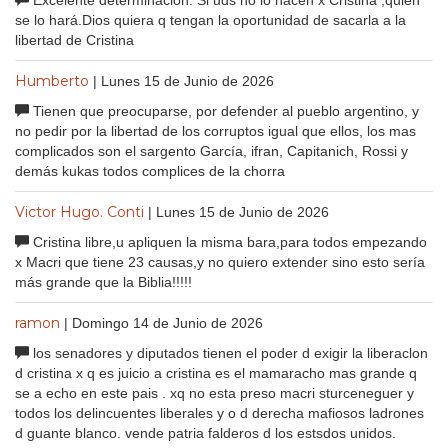
Excelente determinación. Si uds no lo hacen x Cristina ,quien
se lo hará.Dios quiera q tengan la oportunidad de sacarla a la
libertad de Cristina
Humberto
| Lunes 15 de Junio de 2026
Tienen que preocuparse, por defender al pueblo argentino, y
no pedir por la libertad de los corruptos igual que ellos, los mas
complicados son el sargento García, ifran, Capitanich, Rossi y
demás kukas todos complices de la chorra
Victor Hugo. Conti
| Lunes 15 de Junio de 2026
Cristina libre,u apliquen la misma bara,para todos empezando
x Macri que tiene 23 causas,y no quiero extender sino esto sería
más grande que la Biblia!!!!!
ramon
| Domingo 14 de Junio de 2026
los senadores y diputados tienen el poder d exigir la liberaclon
d cristina x q es juicio a cristina es el mamaracho mas grande q
se a echo en este pais . xq no esta preso macri sturceneguer y
todos los delincuentes liberales y o d derecha mafiosos ladrones
d guante blanco. vende patria falderos d los estsdos unidos.