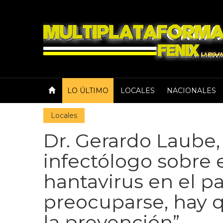
LO ÚLTIMO
LOCALES
NACIONALES
Locales
Dr. Gerardo Laube
infectólogo sobre
hantavirus en el p
preocuparse, hay 
la prevención”