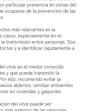
on particular presencia en zonas del
ue ocuparse de la prevención de las
o.
ectos más relevantes es la
os casos, especialmente en el
a transmisión entre personas. “Eso
rictas y a identificar rápidamente a
del virus es el roedor conocido
les y que puede transmitir la
or ello, recomendó evitar la
acios abiertos, ventilar ambientes
ores en viviendas y galpones.
ción del virus puede ser
to más extenso de las personas