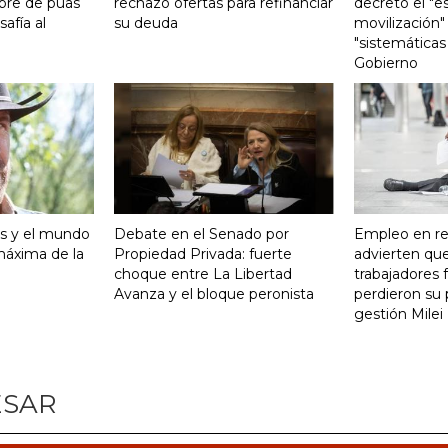
bre de púas
rechazó ofertas para refinanciar
decretó el "e
safía al
su deuda
movilización"
"sistemáticas
Gobierno
is y el mundo
Debate en el Senado por
Empleo en re
 máxima de la
Propiedad Privada: fuerte
advierten qu
choque entre La Libertad
trabajadores 
Avanza y el bloque peronista
perdieron su 
gestión Milei
ESAR