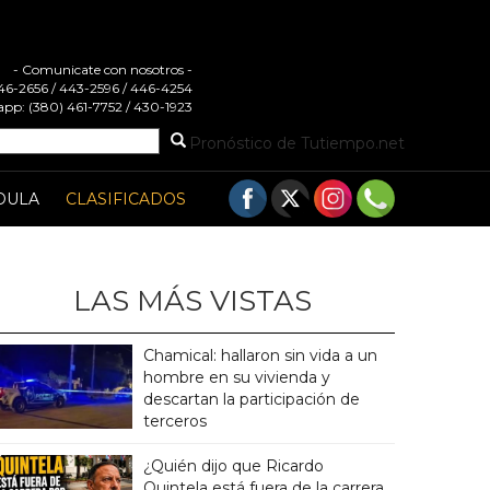
- Comunicate con nosotros -
 446-2656 / 443-2596 / 446-4254
pp: (380) 461-7752 / 430-1923
Pronóstico de Tutiempo.net
DULA
CLASIFICADOS
LAS MÁS VISTAS
Chamical: hallaron sin vida a un
hombre en su vivienda y
descartan la participación de
terceros
¿Quién dijo que Ricardo
Quintela está fuera de la carrera