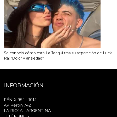
Se conoció cómo está La Joaqui tras su separación de Luck
Ra: “Dolor y ansiedad”
INFORMACIÓN
FÉNIX 95.1 - 101.1
Av. Perón 742
LA RIOJA - ARGENTINA
TELÉFONOS