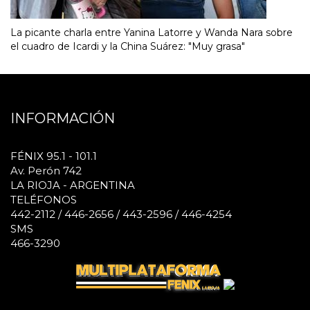
La picante charla entre Yanina Latorre y Wanda Nara sobre
el cuadro de Icardi y la China Suárez: "Muy grasa"
INFORMACIÓN
FÉNIX 95.1 - 101.1
Av. Perón 742
LA RIOJA - ARGENTINA
TELÉFONOS
442-2112 / 446-2656 / 443-2596 / 446-4254
SMS
466-3290