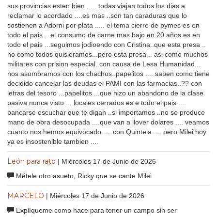
sus provincias esten bien ..... todas viajan todos los dias a
reclamar lo acordado ....es mas ..son tan caraduras que lo
sostienen a Adorni por plata ..... el tema cierre de pymes es en
todo el pais ...el consumo de carne mas bajo en 20 años es en
todo el pais ...seguimos jodioendo con Cristina..que esta presa ..
no como todos quisieramos...pero esta presa .. asi como muchos
militares con prision especial..con causa de Lesa Humanidad...
nos asombramos con los chachos..papelitos .... saben como tiene
decidido cancelar las deudas el PAMI con las farmacias..?? con
letras del tesoro ...papelitos ...que hizo un abandono de la clase
pasiva nunca visto ... locales cerrados es e todo el pais ....
bancarse escuchar que te digan ..si importamos ..no se produce
mano de obra desocupada ....que van a llover dolares .... veamos
cuanto nos hemos equivocado .... con Quintela .... pero Milei hoy
ya es insostenible tambien ....
León para rato
| Miércoles 17 de Junio de 2026
Métele otro asueto, Ricky que se cante Milei
MARCELO
| Miércoles 17 de Junio de 2026
Explíqueme como hace para tener un campo sin ser