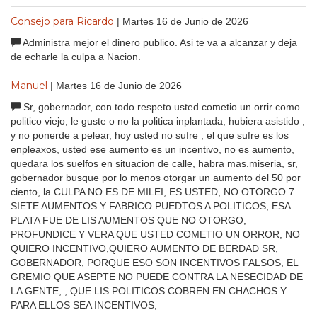
Consejo para Ricardo
| Martes 16 de Junio de 2026
Administra mejor el dinero publico. Asi te va a alcanzar y deja
de echarle la culpa a Nacion.
Manuel
| Martes 16 de Junio de 2026
Sr, gobernador, con todo respeto usted cometio un orrir como
politico viejo, le guste o no la politica inplantada, hubiera asistido ,
y no ponerde a pelear, hoy usted no sufre , el que sufre es los
enpleaxos, usted ese aumento es un incentivo, no es aumento,
quedara los suelfos en situacion de calle, habra mas.miseria, sr,
gobernador busque por lo menos otorgar un aumento del 50 por
ciento, la CULPA NO ES DE.MILEI, ES USTED, NO OTORGO 7
SIETE AUMENTOS Y FABRICO PUEDTOS A POLITICOS, ESA
PLATA FUE DE LIS AUMENTOS QUE NO OTORGO,
PROFUNDICE Y VERA QUE USTED COMETIO UN ORROR, NO
QUIERO INCENTIVO,QUIERO AUMENTO DE BERDAD SR,
GOBERNADOR, PORQUE ESO SON INCENTIVOS FALSOS, EL
GREMIO QUE ASEPTE NO PUEDE CONTRA LA NESECIDAD DE
LA GENTE, , QUE LIS POLITICOS COBREN EN CHACHOS Y
PARA ELLOS SEA INCENTIVOS,