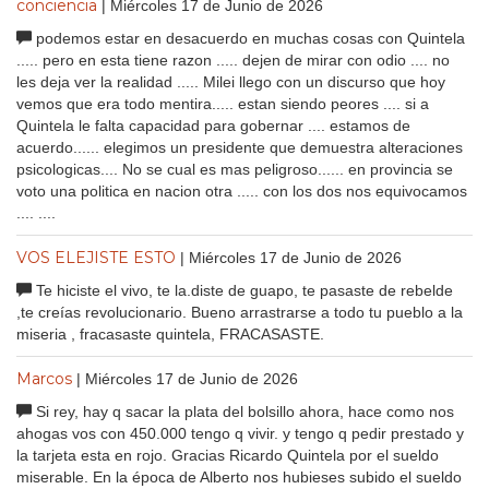
conciencia
| Miércoles 17 de Junio de 2026
podemos estar en desacuerdo en muchas cosas con Quintela
..... pero en esta tiene razon ..... dejen de mirar con odio .... no
les deja ver la realidad ..... Milei llego con un discurso que hoy
vemos que era todo mentira..... estan siendo peores .... si a
Quintela le falta capacidad para gobernar .... estamos de
acuerdo...... elegimos un presidente que demuestra alteraciones
psicologicas.... No se cual es mas peligroso...... en provincia se
voto una politica en nacion otra ..... con los dos nos equivocamos
.... ....
VOS ELEJISTE ESTO
| Miércoles 17 de Junio de 2026
Te hiciste el vivo, te la.diste de guapo, te pasaste de rebelde
,te creías revolucionario. Bueno arrastrarse a todo tu pueblo a la
miseria , fracasaste quintela, FRACASASTE.
Marcos
| Miércoles 17 de Junio de 2026
Si rey, hay q sacar la plata del bolsillo ahora, hace como nos
ahogas vos con 450.000 tengo q vivir. y tengo q pedir prestado y
la tarjeta esta en rojo. Gracias Ricardo Quintela por el sueldo
miserable. En la época de Alberto nos hubieses subido el sueldo