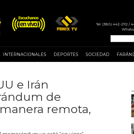
Tel: (380) 442-2112 /
Whatsa
INTERNACIONALES
DEPORTES
SOCIEDAD
FARÁN
UU e Irán
orándum de
 manera remota,