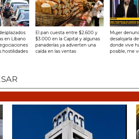
desplazados
El pan cuesta entre $2.600 y
Mujer denunc
as en Líbano
$3.000 en la Capital y algunas
desalojarla d
negociaciones
panaderías ya advierten una
donde vive ha
s hostilidades
caída en las ventas
posible, me 
ESAR