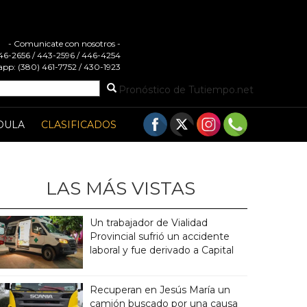
- Comunicate con nosotros -
 446-2656 / 443-2596 / 446-4254
pp: (380) 461-7752 / 430-1923
Pronóstico de Tutiempo.net
DULA
CLASIFICADOS
LAS MÁS VISTAS
Un trabajador de Vialidad
Provincial sufrió un accidente
laboral y fue derivado a Capital
Recuperan en Jesús María un
camión buscado por una causa