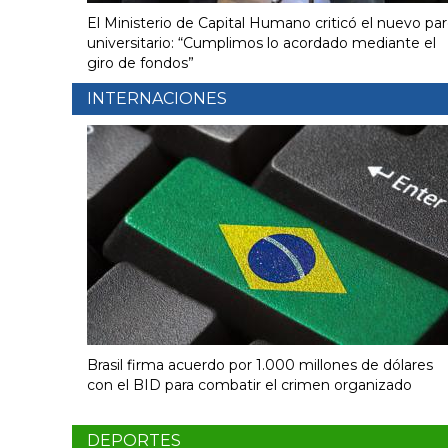
El Ministerio de Capital Humano criticó el nuevo pa
universitario: “Cumplimos lo acordado mediante el
giro de fondos”
INTERNACIONES
Brasil firma acuerdo por 1.000 millones de dólares
con el BID para combatir el crimen organizado
DEPORTES