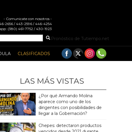
- Comunicate con nosotros -
 446-2656 / 443-2596 / 446-4254
pp: (380) 461-7752 / 430-1923
Pronóstico de Tutiempo.net
DULA
CLASIFICADOS
LAS MÁS VISTAS
¿Por qué Armando Molina
aparece como uno de los
dirigentes con posibilidades de
llegar a la Gobernación?
Chepes: detectaron productos
vencidos desde 2021 durante