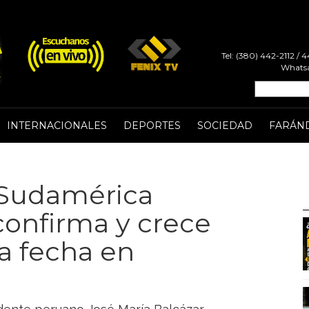
Tel: (380) 442-2112 /
Whatsa
INTERNACIONALES
DEPORTES
SOCIEDAD
FARÁN
a Sudamérica
confirma y crece
la fecha en