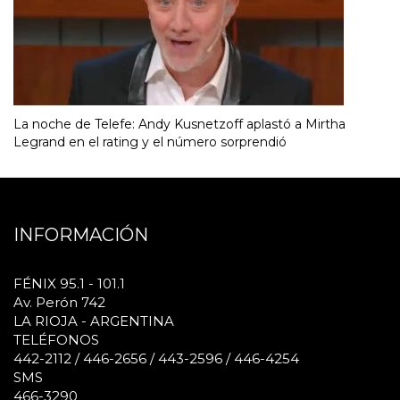
La noche de Telefe: Andy Kusnetzoff aplastó a Mirtha
Legrand en el rating y el número sorprendió
INFORMACIÓN
FÉNIX 95.1 - 101.1
Av. Perón 742
LA RIOJA - ARGENTINA
TELÉFONOS
442-2112 / 446-2656 / 443-2596 / 446-4254
SMS
466-3290