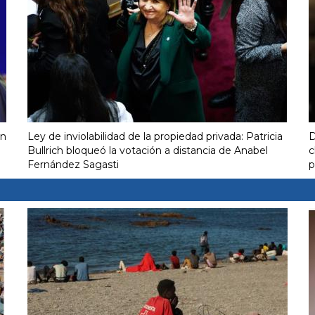
on
Ley de inviolabilidad de la propiedad privada: Patricia
D
Bullrich bloqueó la votación a distancia de Anabel
c
Fernández Sagasti
p