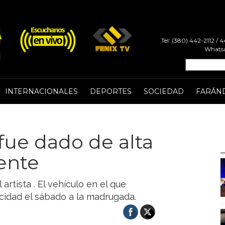
Tel: (380) 442-2112 /
Whatsa
INTERNACIONALES
DEPORTES
SOCIEDAD
FARÁN
fue dado de alta
dente
 artista . El vehículo en el que
ocidad el sábado a la madrugada.