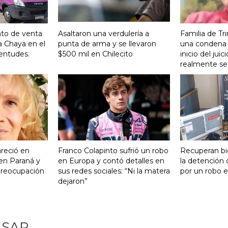
nto de venta
Asaltaron una verdulería a
Familia de Tr
a Chaya en el
punta de arma y se llevaron
una condena 
entudes.
$500 mil en Chilecito
inicio del ju
realmente se 
reció en
Franco Colapinto sufrió un robo
Recuperan bi
 en Paraná y
en Europa y contó detalles en
la detención
preocupación
sus redes sociales: “Ni la matera
por un robo e
dejaron”
ESAR