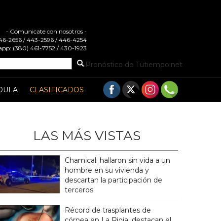
- Comunicate con nosotros -
 446-2656 / 443-2596 / 446-4254
pp: (380) 461-7752 / 430-1923
Pronóstico de Tutiempo.net
DULA
CLASIFICADOS
LAS MÁS VISTAS
Chamical: hallaron sin vida a un
hombre en su vivienda y
descartan la participación de
terceros
Récord de trasplantes de
córnea en La Rioja: destacan el