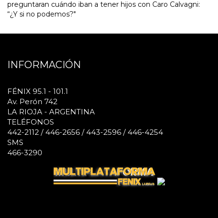
preguntaran cuándo iban a tener hijos con Caro Calvagni:
“¿Y si no podemos?"
INFORMACIÓN
FÉNIX 95.1 - 101.1
Av. Perón 742
LA RIOJA - ARGENTINA
TELÉFONOS
442-2112 / 446-2656 / 443-2596 / 446-4254
SMS
466-3290