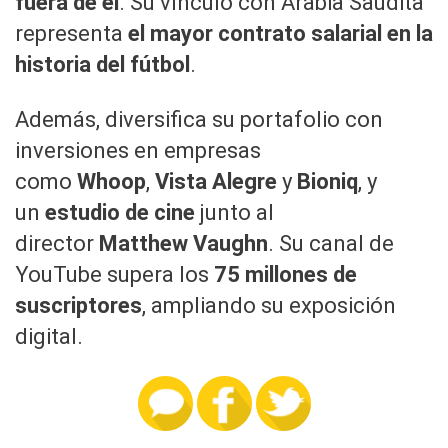
fuera de él
. Su vínculo con Arabia Saudita
representa
el mayor contrato salarial en la
historia del fútbol
.
Además, diversifica su portafolio con
inversiones en empresas
como
Whoop
,
Vista Alegre
y
Bioniq
, y
un
estudio de cine
junto al
director
Matthew Vaughn
. Su canal de
YouTube supera los
75 millones de
suscriptores
, ampliando su exposición
digital.