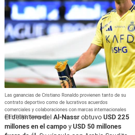
Las ganancias de Cristiano Ronaldo provienen tanto de su
contrato deportivo como de lucrativos acuerdos
comerciales y colaboraciones con marcas internacionales
El delantero del
Al-Nassr
obtuvo
USD 225
(REUTERS/Stringer)
millones en el campo
y
USD 50 millones