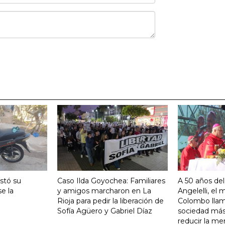
stó su
Caso Ilda Goyochea: Familiares
A 50 años del
e la
y amigos marcharon en La
Angelelli, el
Rioja para pedir la liberación de
Colombo llam
Sofía Agüero y Gabriel Díaz
sociedad más 
reducir la me