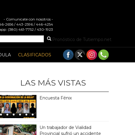
- Comunicate con nosotros -
 446-2656 / 443-2596 / 446-4254
pp: (380) 461-7752 / 430-1923
Pronóstico de Tutiempo.net
DULA
CLASIFICADOS
LAS MÁS VISTAS
Encuesta Fénix
Un trabajador de Vialidad
Provincial sufrió un accidente