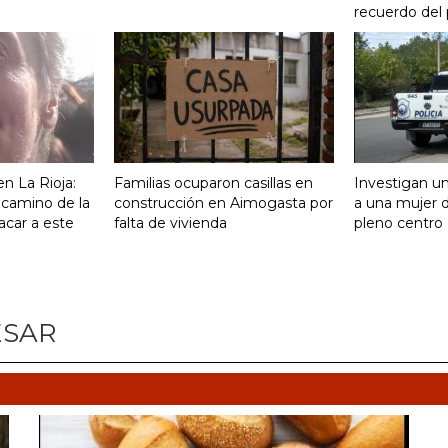
recuerdo del
n La Rioja:
Familias ocuparon casillas en
Investigan un
 camino de la
construcción en Aimogasta por
a una mujer 
acar a este
falta de vivienda
pleno centro 
ESAR