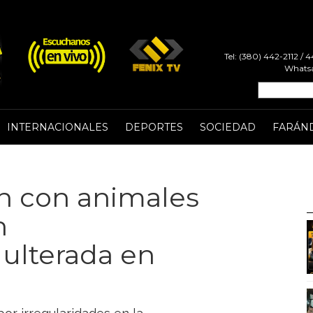
Tel: (380) 442-2112 /
Whatsa
INTERNACIONALES
DEPORTES
SOCIEDAD
FARÁN
n con animales
n
ulterada en