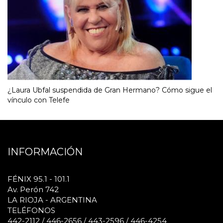
¿Laura Ubfal suspendida de Gran Hermano? Cómo sigue el
vínculo con Telefe
INFORMACIÓN
FÉNIX 95.1 - 101.1
Av. Perón 742
LA RIOJA - ARGENTINA
TELÉFONOS
442-2112 / 446-2656 / 443-2596 / 446-4254