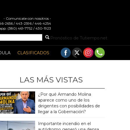
- Comunicate con nosotros -
 446-2656 / 443-2596 / 446-4254
pp: (380) 461-7752 / 430-1923
Pronóstico de Tutiempo.net
DULA
CLASIFICADOS
LAS MÁS VISTAS
¿Por qué Armando Molina
aparece como uno de los
dirigentes con posibilidades de
llegar a la Gobernación?
Importante incendio en el
autódromo generó una densa