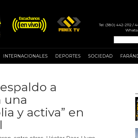
Tel: (380) 442-2112 /
Whatsa
INTERNACIONALES
DEPORTES
SOCIEDAD
FARÁN
respaldo a
n una
ia y activa” en
l