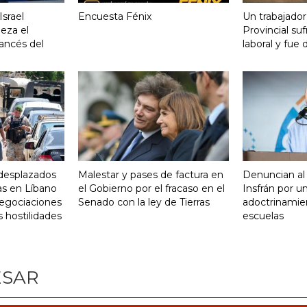
srael
Encuesta Fénix
Un trabajador
eza el
Provincial su
ancés del
laboral y fue 
desplazados
Malestar y pases de factura en
Denuncian al
as en Líbano
el Gobierno por el fracaso en el
Insfrán por u
negociaciones
Senado con la ley de Tierras
adoctrinamien
s hostilidades
escuelas
ESAR