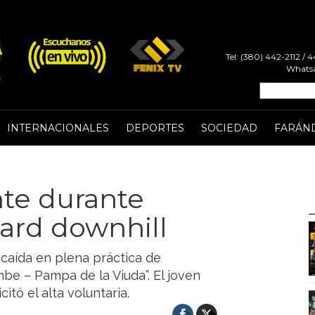
Tel: (380) 442-2112 /
Whatsa
INTERNACIONALES
DEPORTES
SOCIEDAD
FARÁN
nte durante
ard downhill
 caída en plena práctica de
mbe – Pampa de la Viuda”. El joven
citó el alta voluntaria.