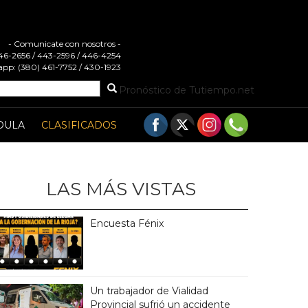
- Comunicate con nosotros -
 446-2656 / 443-2596 / 446-4254
pp: (380) 461-7752 / 430-1923
Pronóstico de Tutiempo.net
DULA
CLASIFICADOS
LAS MÁS VISTAS
Encuesta Fénix
Un trabajador de Vialidad
Provincial sufrió un accidente