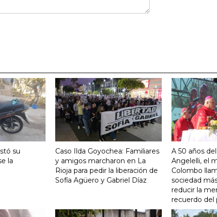
stó su
Caso Ilda Goyochea: Familiares
A 50 años del
e la
y amigos marcharon en La
Angelelli, el
Rioja para pedir la liberación de
Colombo llam
Sofía Agüero y Gabriel Díaz
sociedad más 
reducir la me
recuerdo del