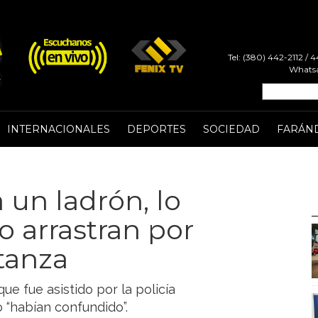
Tel: (380) 442-2112 /
Whatsa
INTERNACIONALES
DEPORTES
SOCIEDAD
FARÁN
 un ladrón, lo
o arrastran por
atanza
ue fue asistido por la policía
o “habían confundido”.