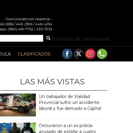
- Comunicate con nosotros -
 446-2656 / 443-2596 / 446-4254
pp: (380) 461-7752 / 430-1923
Pronóstico de Tutiempo.net
DULA
CLASIFICADOS
LAS MÁS VISTAS
Un trabajador de Vialidad
Provincial sufrió un accidente
laboral y fue derivado a Capital
Detuvieron a un ex policía
acusado de estafar a cuatro