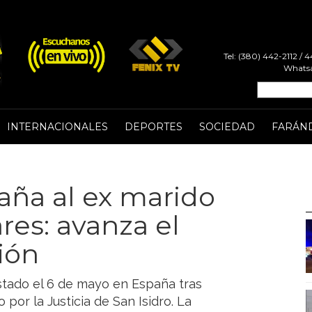
Tel: (380) 442-2112 /
Whatsa
INTERNACIONALES
DEPORTES
SOCIEDAD
FARÁN
aña al ex marido
es: avanza el
ión
stado el 6 de mayo en España tras
por la Justicia de San Isidro. La