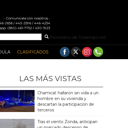
- Comunicate con nosotros -
 446-2656 / 443-2596 / 446-4254
pp: (380) 461-7752 / 430-1923
Pronóstico de Tutiempo.net
DULA
CLASIFICADOS
LAS MÁS VISTAS
Chamical: hallaron sin vida a un
hombre en su vivienda y
descartan la participación de
terceros
Tras el viento Zonda, anticipan
un marcado descenso de