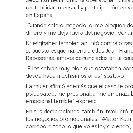
Según su testimonio, la operatoria incluí
rentabilidad mensual y participación en 
en España.
“Cuando sale el negocio, él me bloquea d
dinero y me deja fuera del negocio”, denun
Kriesghaber también apuntó contra otras
supuesto esquema, entre ellos Jean Franc
Raposeiras, ambos denunciados en la cau
“Ellos sabían muy bien que estafaban po
desde hace muchísimos años”, sostuvo.
La mujer afirmó además que el caso le pr
psicopateó, me presionaba, me amenazaba
emocional terrible”, expresó.
En sus declaraciones, también involucró i
los negocios promocionales. “Walter Kolm 
corroboró todo lo que yo estoy diciendo”,