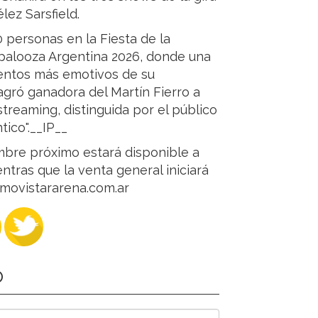
lez Sarsfield.
personas en la Fiesta de la
palooza Argentina 2026, donde una
entos más emotivos de su
agró ganadora del Martín Fierro a
treaming, distinguida por el público
tico".__IP__
mbre próximo estará disponible a
entras que la venta general iniciará
e movistararena.com.ar
O