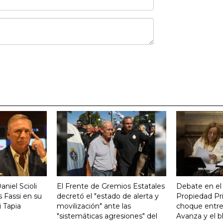
aniel Scioli
El Frente de Gremios Estatales
Debate en el
 Fassi en su
decretó el "estado de alerta y
Propiedad Pri
 Tapia
movilización" ante las
choque entre
"sistemáticas agresiones" del
Avanza y el b