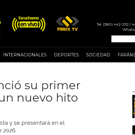
Tel: (380) 442-2112 /
Whatsa
INTERNACIONALES
DEPORTES
SOCIEDAD
FARÁN
nció su primer
un nuevo hito
sta y se presentará en el
e 2026.