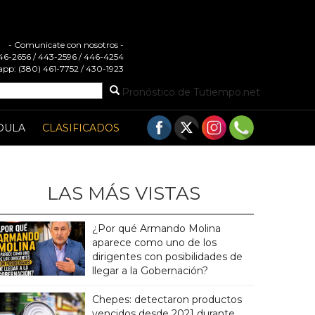
- Comunicate con nosotros -
 446-2656 / 443-2596 / 446-4254
pp: (380) 461-7752 / 430-1923
Pronóstico de Tutiempo.net
DULA
CLASIFICADOS
LAS MÁS VISTAS
¿Por qué Armando Molina
aparece como uno de los
dirigentes con posibilidades de
llegar a la Gobernación?
Chepes: detectaron productos
vencidos desde 2021 durante