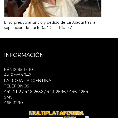
El sorpresivo anuncio y pedido de La Joaqui tras la
separación de Luck Ra: "Días difíciles"
INFORMACIÓN
FÉNIX 95.1 - 101.1
Av. Perón 742
LA RIOJA - ARGENTINA
TELÉFONOS
442-2112 / 446-2656 / 443-2596 / 446-4254
SMS
466-3290