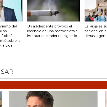
miento del
Un adolescente provocó el
La Rioja se s
al no
incendio de una motocicleta al
nacional en d
 fútbol":
intentar encender un cigarrillo
tierras argent
rtió sobre la
e la Liga
ESAR