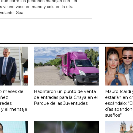
o que corre los peatones manejan con...el
s vi uno vaso en mano y celu en la otra
 volante. Sea
ro meses de
Habilitaron un punto de venta
Mauro Icardi 
Yañez
de entradas para la Chaya en el
estarían en cri
 redes
Parque de las Juventudes.
escándalo: “E
o y el mensaje
días abandonó
sueños”