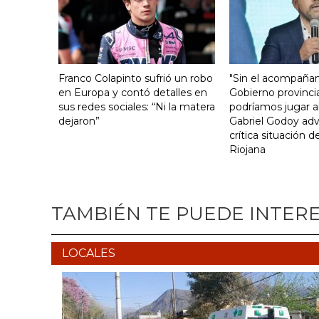
Franco Colapinto sufrió un robo
"Sin el acompaña
en Europa y contó detalles en
Gobierno provinci
sus redes sociales: “Ni la matera
podríamos jugar al
dejaron”
Gabriel Godoy advi
crítica situación d
Riojana
TAMBIÉN TE PUEDE INTER
LOCALES