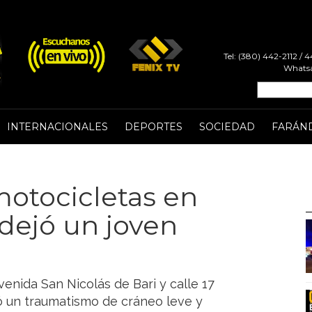
Tel: (380) 442-2112 /
Whatsa
INTERNACIONALES
DEPORTES
SOCIEDAD
FARÁN
otocicletas en
 dejó un joven
avenida San Nicolás de Bari y calle 17
ó un traumatismo de cráneo leve y