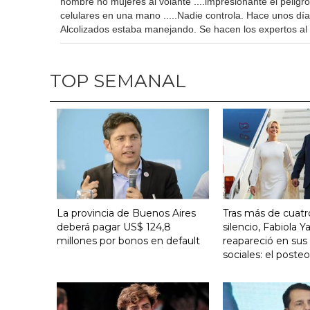
hombre ho mujeres al volante ....impresionante el peligr
celulares en una mano .....Nadie controla. Hace unos día
Alcolizados estaba manejando. Se hacen los expertos al
TOP SEMANAL
La provincia de Buenos Aires
Tras más de cuat
deberá pagar US$ 124,8
silencio, Fabiola 
millones por bonos en default
reapareció en sus
sociales: el poste