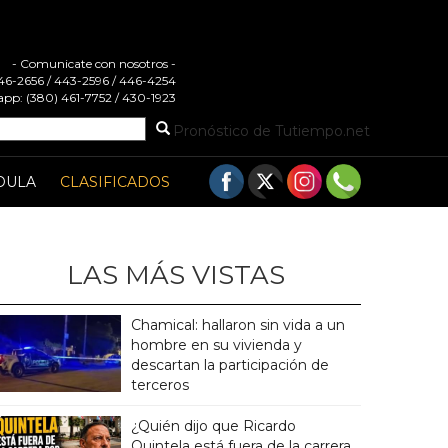
- Comunicate con nosotros -
 446-2656 / 443-2596 / 446-4254
pp: (380) 461-7752 / 430-1923
Pronóstico de Tutiempo.net
DULA
CLASIFICADOS
LAS MÁS VISTAS
Chamical: hallaron sin vida a un
hombre en su vivienda y
descartan la participación de
terceros
¿Quién dijo que Ricardo
Quintela está fuera de la carrera