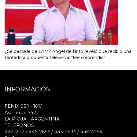
¿Se despide de LAM? Ángel de Brito reveló que recibió una
tentadora propuesta televisiva: "Me sorprendió"
INFORMACIÓN
FÉNIX 95.1 - 101.1
Av. Perón 742
LA RIOJA - ARGENTINA
TELÉFONOS
442-2112 / 446-2656 / 443-2596 / 446-4254