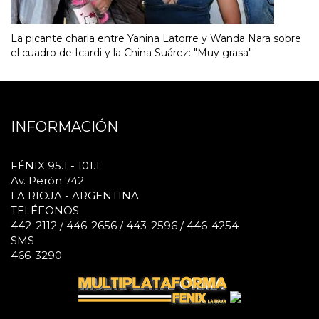
La picante charla entre Yanina Latorre y Wanda Nara sobre
el cuadro de Icardi y la China Suárez: "Muy grasa"
INFORMACIÓN
FÉNIX 95.1 - 101.1
Av. Perón 742
LA RIOJA - ARGENTINA
TELÉFONOS
442-2112 / 446-2656 / 443-2596 / 446-4254
SMS
466-3290