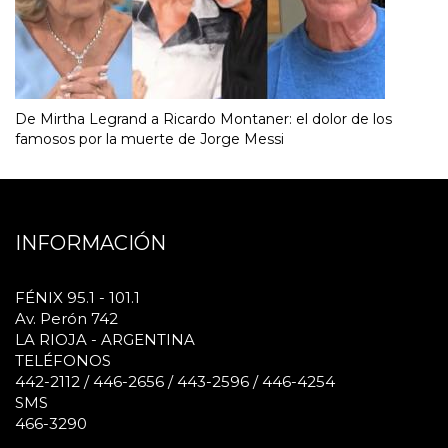
De Mirtha Legrand a Ricardo Montaner: el dolor de los
famosos por la muerte de Jorge Messi
INFORMACIÓN
FÉNIX 95.1 - 101.1
Av. Perón 742
LA RIOJA - ARGENTINA
TELÉFONOS
442-2112 / 446-2656 / 443-2596 / 446-4254
SMS
466-3290